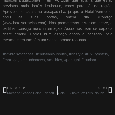
(https://marugal.com/en), em Portugal, que adianta que estão
previstos mais hotéis Louboutin, todos para já, na região.
Aproveite, e faça uma escapadinha, já que o Hotel Vermelho,
abriu as suas portas, ontem dia 31/Março
(www.hotelvermelho.com). Nós prometemos ir ver em breve, e
partilhar consigo mais informação. Adoramos usar os sapatos
deste criador. Dormir num espaço criado e pensado, pelo
mesmo, será também um sonho tornado realidade.
#ambroisetezanas
,
#christianlouboutin
,
#lifestyle
,
#luxuryhotels
,
#marugal
,
#mcunhanews
,
#melides
,
#portugal
,
#tourism
PREVIOUS
NEXT
Morar no Grande Porto – desafios do mercado
Gaia – O novo “ex-libris” do investimento imobiliário