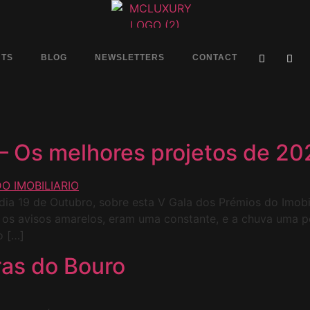
NTS
BLOG
NEWSLETTERS
CONTACT
 – Os melhores projetos de 20
ia 19 de Outubro, sobre esta V Gala dos Prémios do Imobil
 os avisos amarelos, eram uma constante, e a chuva uma 
o […]
ras do Bouro