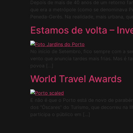
Depois de mais de 40 anos de um retorno fami
que era a metrópole (como se denominava Po
Peneda-Gerês. Na realidade, mais urbana, qu
Estamos de volta – Inv
No início de Setembro, fico sempre com a se
vento que anuncia tardes mais frias. Mas é 
povoa […]
World Travel Awards
E não é que o Porto está de novo de parabé
dos “Óscares” do Turismo, que decorreu na I
participa o público em […]