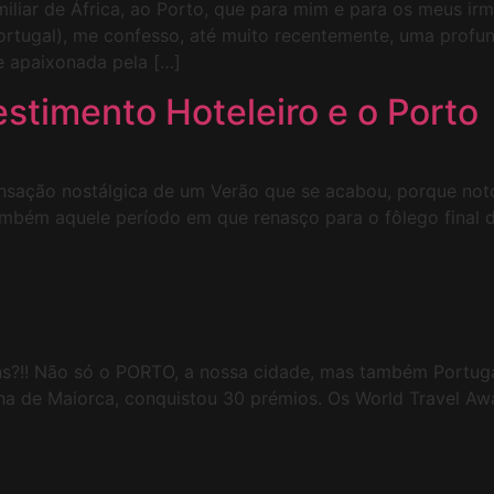
liar de África, ao Porto, que para mim e para os meus irm
rtugal), me confesso, até muito recentemente, uma prof
e apaixonada pela […]
estimento Hoteleiro e o Porto
nsação nostálgica de um Verão que se acabou, porque noto 
também aquele período em que renasço para o fôlego final
ns?!! Não só o PORTO, a nossa cidade, mas também Portuga
lha de Maiorca, conquistou 30 prémios. Os World Travel Aw