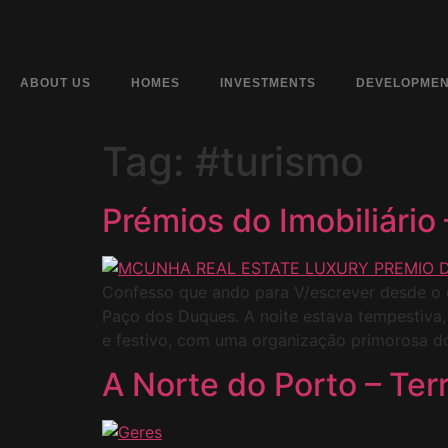
ABOUT US
HOMES
INVESTMENTS
DEVELOPME
Tag:
#turismo
Prémios do Imobiliário
Confesso que ando para V/escrever desde o d
Paço dos Duques. A noite estava tempestiva,
e festivo, com uma organização primorosa d
A Norte do Porto – Ter