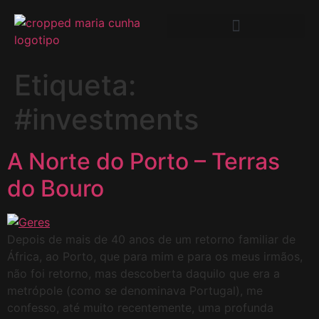
Etiqueta:
#investments
A Norte do Porto – Terras
do Bouro
Depois de mais de 40 anos de um retorno familiar de
África, ao Porto, que para mim e para os meus irmãos,
não foi retorno, mas descoberta daquilo que era a
metrópole (como se denominava Portugal), me
confesso, até muito recentemente, uma profunda