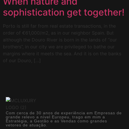
When nature and
sophistication get together!
Porto is still far from real estate transactions, in the
order of €61,000/m2, as in our neighbor Spain. But
although the Douro River is born in the lands of “our
brothers”, in our city we are privileged to bathe our
margins where it meets the sea. And it is on the banks
of our Douro, […]
Com cerca de 30 anos de experiência em Empresas de
grande relevo a nível Europeu, trago em mim a
Estratégia, a Gestão e as Vendas como grandes
vetores de atuação.